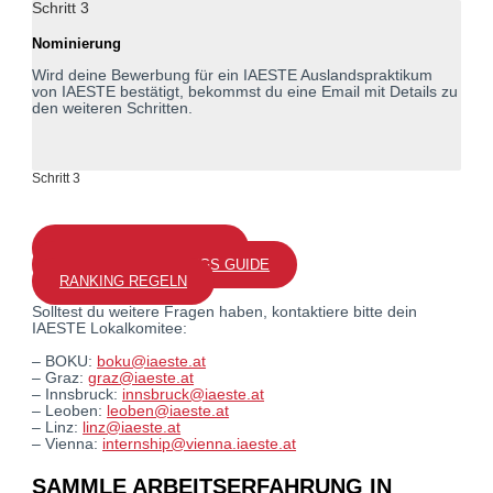
Schritt 3
Nominierung
Wird deine Bewerbung für ein IAESTE Auslandspraktikum
von IAESTE bestätigt, bekommst du eine Email mit Details zu
den weiteren Schritten.
Schritt 3
EXCHANGE PLATFORM
PROFIL-ERSTELLUNGS GUIDE
RANKING REGELN
Solltest du weitere Fragen haben, kontaktiere bitte dein
IAESTE Lokalkomitee:
– BOKU:
boku@iaeste.at
– Graz:
graz@iaeste.at
– Innsbruck:
innsbruck@iaeste.at
– Leoben:
leoben@iaeste.at
– Linz:
linz@iaeste.at
– Vienna:
internship@vienna.iaeste.at
SAMMLE ARBEITSERFAHRUNG IN