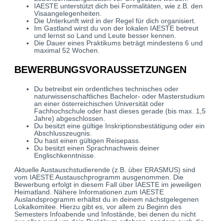
IAESTE unterstützt dich bei Formalitäten, wie z.B. den
Visaangelegenheiten.
Die Unterkunft wird in der Regel für dich organisiert.
Im Gastland wirst du von der lokalen IAESTE betreut
und lernst so Land und Leute besser kennen.
Die Dauer eines Praktikums beträgt mindestens 6 und
maximal 52 Wochen.
BEWERBUNGSVORAUSSETZUNGEN
Du betreibst ein ordentliches technisches oder
naturwissenschaftliches Bachelor- oder Masterstudium
an einer österreichischen Universität oder
Fachhochschule oder hast dieses gerade (bis max. 1,5
Jahre) abgeschlossen.
Du besitzt eine gültige Inskriptionsbestätigung oder ein
Abschlusszeugnis.
Du hast einen gültigen Reisepass.
Du besitzt einen Sprachnachweis deiner
Englischkenntnisse.
Aktuelle Austauschstudierende (z.B. über ERASMUS) sind
vom IAESTE Austauschprogramm ausgenommen. Die
Bewerbung erfolgt in diesem Fall über IAESTE im jeweiligen
Heimatland. Nähere Informationen zum IAESTE
Auslandsprogramm erhältst du in deinem nächstgelegenen
Lokalkomitee. Hierzu gibt es, vor allem zu Beginn des
Semesters Infoabende und Infostände, bei denen du nicht