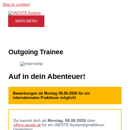
Skip to content
MAIN MENU
Outgoing Trainee
Auf in dein Abenteuer!
Bewerbungen ab Montag 08.06.2026 für ein
internationales Praktikum möglich!
Du kannst dich ab
Montag, 08.06.2026
über
offers.iaeste.at
für ein IAESTE Auslandspraktikum
bewerben!